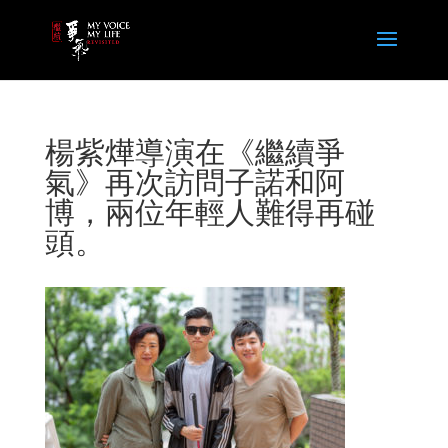
楊紫燁導演在《繼續爭
氣》再次訪問子諾和阿
博，兩位年輕人難得再碰
頭。